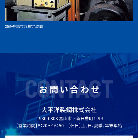
X線残留応力測定装置
CONTACT
お問い合わせ
大平洋製鋼株式会社
〒930-0808 富山市下新日曹町１-９３
［営業時間］８：20〜16：50 ［休日］土、日、夏季、年末年始