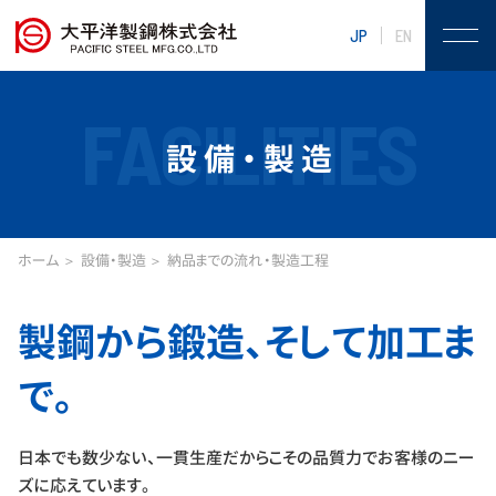
JP
EN
FACILITIES
設備・製造
ホーム
設備・製造
納品までの流れ・製造工程
製鋼から鍛造、そして加工ま
で。
日本でも数少ない、一貫生産だからこその品質力でお客様のニー
ズに応えています。