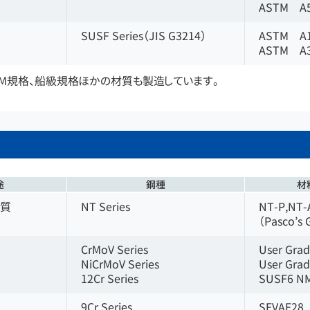
ASTM A
SUSF Series（JIS G3214）
ASTM A
ASTM A
CM規格、船級規格ほかの材質も製造しています。
途
鋼種
材
材質
NT Series
NT-P,NT-
（Pasco’s 
CrMoV Series
User Gra
NiCrMoV Series
User Gra
12Cr Series
SUSF6 N
9Cr Series
SFVAF28