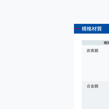
規格材質
種
炭素鋼
合金鋼