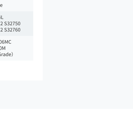
de
4L
2 S32750
2 S32760
106MC
00M
Grade）