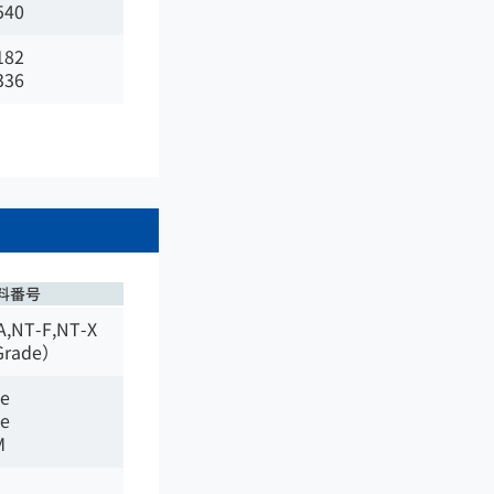
540
182
336
料番号
A,NT-F,NT-X
Grade）
de
de
M