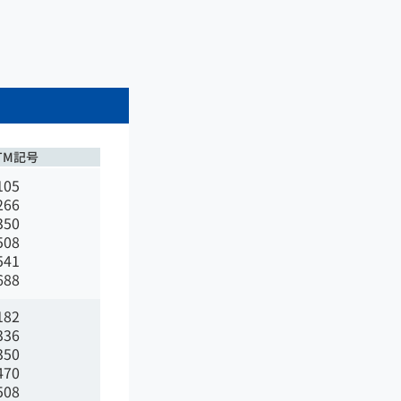
TM記号
105
266
350
508
541
688
182
336
350
470
508