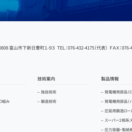
-0808 富山市下新日曹町１-９３
ＴＥＬ：076-432-4175（代表）
ＦＡＸ：076-4
技術案内
製品情報
独自技術
発電機用部品（ロ
取り組み
鍛造技術
発電機用部品（
圧延用鍛造ロー
スーパー２相系
圧力容器・製紙