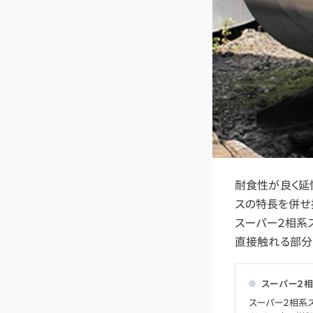
耐食性が良く延
スの特長を併せ持
スーパー２相系
直接触れる部分
スーパー２相
スーパー２相系