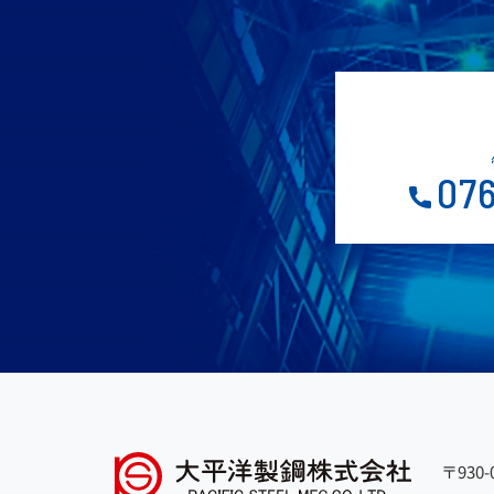
076
〒930