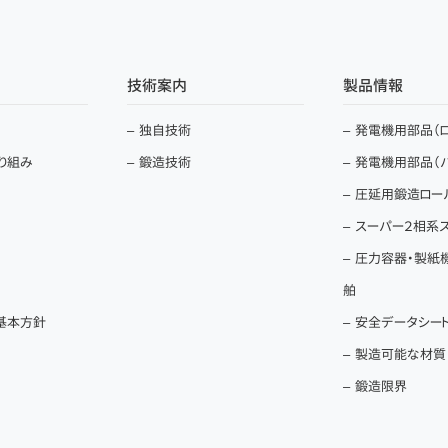
技術案内
製品情報
独自技術
発電機用部品（ロ
取り組み
鍛造技術
発電機用部品（
圧延用鍛造ロー
スーパー２相系
圧力容器・製紙
舶
基本方針
安全データシート（
製造可能な材質
鍛造限界