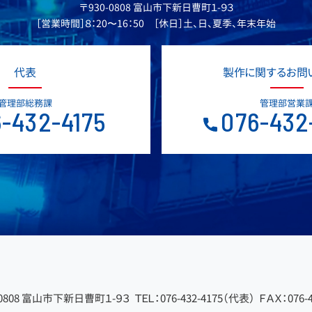
〒930-0808 富山市下新日曹町１-９３
［営業時間］８：20〜16：50 ［休日］土、日、夏季、年末年始
代表
製作に関するお問
管理部総務課
管理部営業
-432-4175
076-432
-0808 富山市下新日曹町１-９３
ＴＥＬ：076-432-4175（代表）
ＦＡＸ：076-4