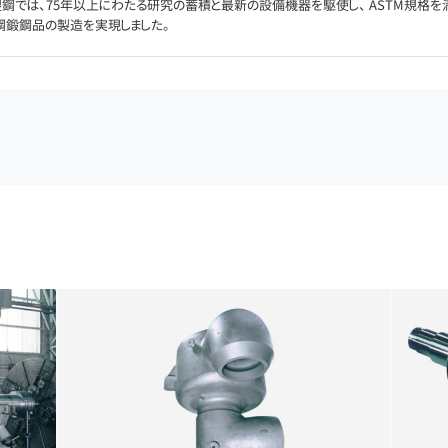
製鋼では、75年以上にわたる研究の蓄積と最新の設備機器を駆使し、 ASTM規格を
鋼鍛鋼品の製造を実現しました。