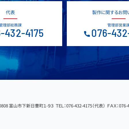
代表
製作に関するお問
管理部総務課
管理部営業
-432-4175
076-432
-0808 富山市下新日曹町１-９３
ＴＥＬ：076-432-4175（代表）
ＦＡＸ：076-4