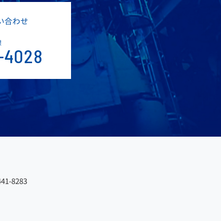
い合わせ
課
-4028
41-8283