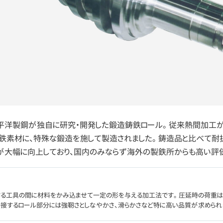
大平洋製鋼が独自に研究・開発した鍛造鋳鉄ロール。 従来熱間加工
鉄素材に、特殊な鍛造を施して製造されました。 鋳造品と比べて耐
が大幅に向上しており、国内のみならず海外の製鉄所からも高い評
する工具の間に材料をかみ込ませて一定の形を与える加工法です。 圧延時の荷重は
接接するロール部分には強靭さとしなやかさ、滑らかさなど特に高い品質が求められ