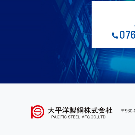
076
〒930