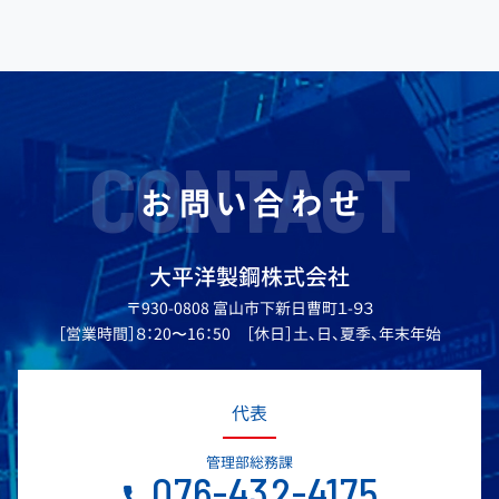
CONTACT
お問い合わせ
大平洋製鋼株式会社
〒930-0808 富山市下新日曹町１-９３
［営業時間］８：20〜16：50 ［休日］土、日、夏季、年末年始
代表
管理部総務課
076-432-4175