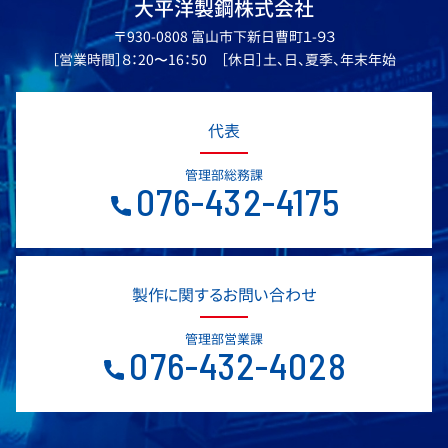
大平洋製鋼株式会社
〒930-0808 富山市下新日曹町１-９３
［営業時間］８：20〜16：50 ［休日］土、日、夏季、年末年始
代表
管理部総務課
076-432-4175
製作に関するお問い合わせ
管理部営業課
076-432-4028