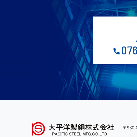
076
〒930