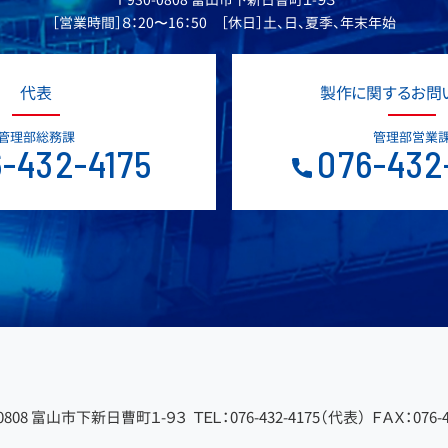
［営業時間］８：20〜16：50 ［休日］土、日、夏季、年末年始
代表
製作に関するお問
管理部総務課
管理部営業
-432-4175
076-432
-0808 富山市下新日曹町１-９３
ＴＥＬ：076-432-4175（代表）
ＦＡＸ：076-4