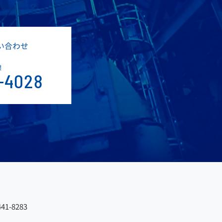
い合わせ
課
-4028
41-8283