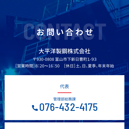
CONTACT
お問い合わせ
大平洋製鋼株式会社
〒930-0808 富山市下新日曹町１-９３
［営業時間］８：20〜16：50 ［休日］土、日、夏季、年末年始
代表
管理部総務課
076-432-4175