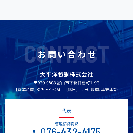
CONTACT
お問い合わせ
大平洋製鋼株式会社
〒930-0808 富山市下新日曹町１-９３
［営業時間］８：20〜16：50 ［休日］土、日、夏季、年末年始
代表
管理部総務課
076-432-4175