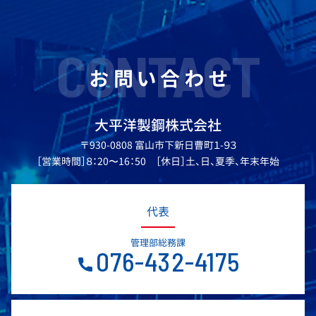
CONTACT
お問い合わせ
大平洋製鋼株式会社
〒930-0808 富山市下新日曹町１-９３
［営業時間］８：20〜16：50 ［休日］土、日、夏季、年末年始
代表
管理部総務課
076-432-4175