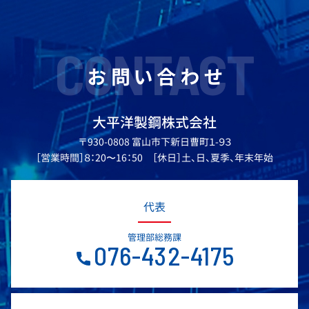
CONTACT
お問い合わせ
大平洋製鋼株式会社
〒930-0808 富山市下新日曹町１-９３
［営業時間］８：20〜16：50 ［休日］土、日、夏季、年末年始
代表
管理部総務課
076-432-4175