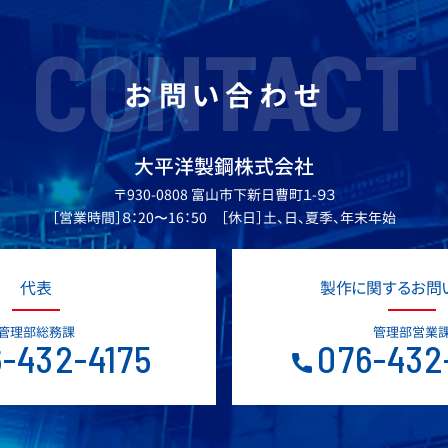
CONTACT
お問い合わせ
大平洋製鋼株式会社
〒930-0808 富山市下新日曹町１-９３
［営業時間］８：20〜16：50 ［休日］土、日、夏季、年末年始
代表
製作に関するお問
管理部総務課
管理部営業
-432-4175
076-432