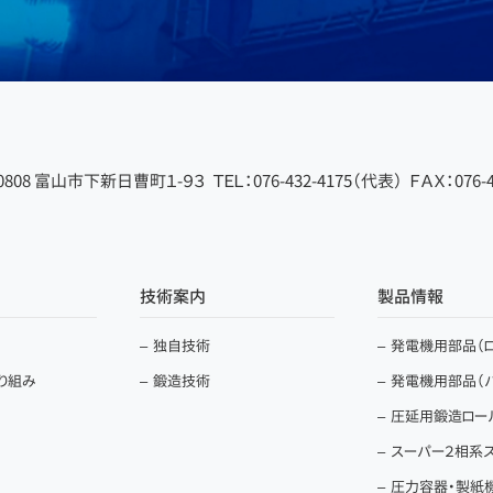
-0808 富山市下新日曹町１-９３
ＴＥＬ：076-432-4175（代表）
ＦＡＸ：076-4
技術案内
製品情報
独自技術
発電機用部品（ロ
取り組み
鍛造技術
発電機用部品（
圧延用鍛造ロー
スーパー２相系
圧力容器・製紙