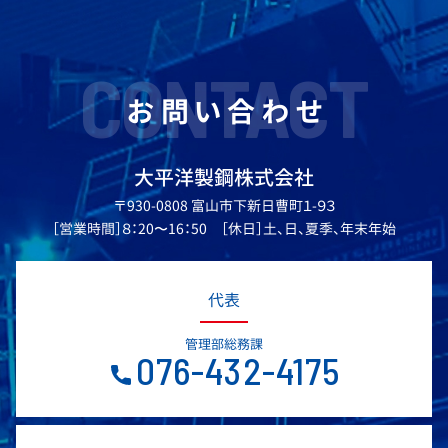
CONTACT
お問い合わせ
大平洋製鋼株式会社
〒930-0808 富山市下新日曹町１-９３
［営業時間］８：20〜16：50 ［休日］土、日、夏季、年末年始
代表
管理部総務課
076-432-4175